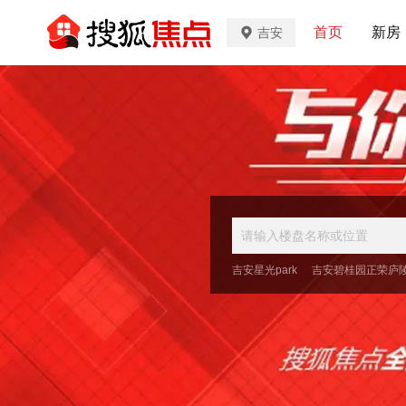
首页
新房
吉安
吉安星光park
吉安碧桂园正荣庐