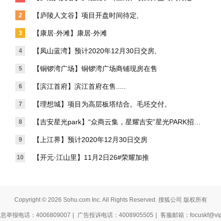
【庐陵人文谷】项目开盘时间待定,
2
【康居·外滩】康居·外滩
3
【凤山蓝湾】预计2020年12月30日交房,
4
【铜锣湾广场】铜锣湾广场商铺现房在售
5
【滨江首府】滨江首府在售.....
6
【理想城】项目为高层板塔结合。毛坯交付。
7
【吉安星光park】“众商云集，星耀吉安”星光PARK招商
8
签约盛典
【上江界】预计2020年12月30日交房
9
【开元·江山里】11月2日26#荣耀加推
10
Copyright © 2026 Sohu.com Inc. All Rights Reserved. 搜狐公司 版权所有
举报电话：4006809007
|
广告投诉电话：4008905505
|
客服邮箱：focuskf@vip