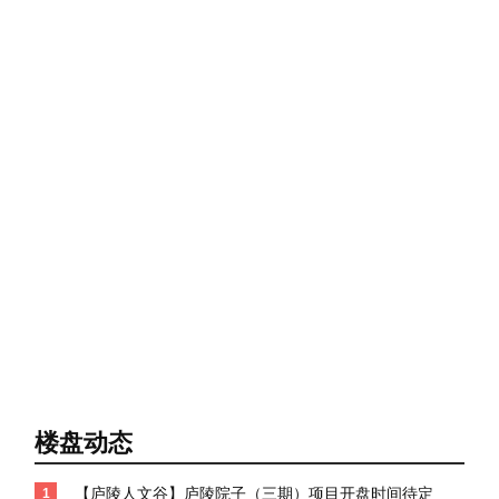
楼盘动态
【庐陵人文谷】庐陵院子（三期）项目开盘时间待定
1