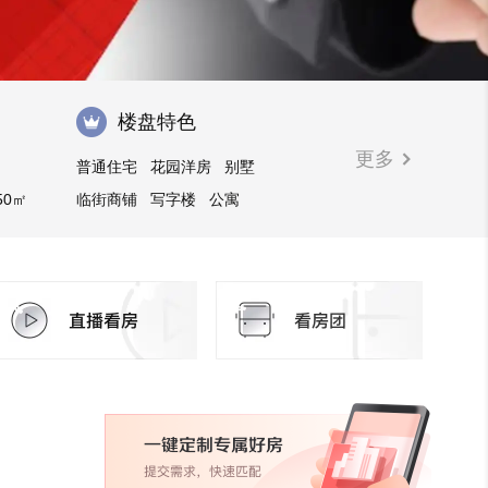
楼盘特色
更多
普通住宅
花园洋房
别墅
50㎡
临街商铺
写字楼
公寓
自住型商品房
安居型商品房
经济适用房
限竞房
商办楼
共有产权房
购物中心商铺
商业街商铺
市场类商铺