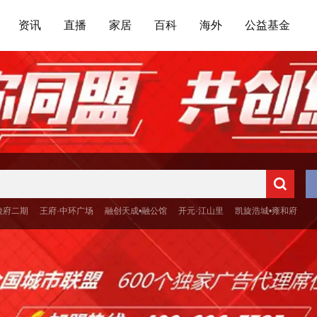
资讯
直播
家居
百科
海外
公益基金
陵府二期
王府·中环广场
融创天成•融公馆
开元·江山里
凯旋浩城•雍和府