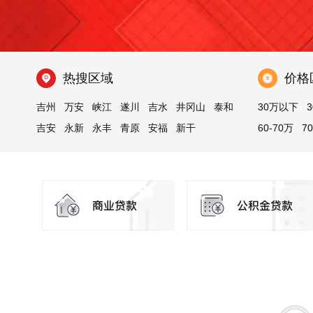
热搜区域
价格
吉州
万安
峡江
遂川
吉水
井冈山
泰和
30万以下
3
吉安
永新
永丰
青原
安福
新干
60-70万
7
100万以上