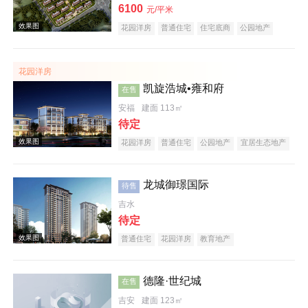
效果图
6100
元/平米
花园洋房
普通住宅
住宅底商
公园地产
潜力楼盘
养老地产
教育地产
低总价
花园洋房
凯旋浩城•雍和府
在售
安福
建面 113㎡
待定
花园洋房
普通住宅
公园地产
宜居生态地产
效果图
养老地产
龙城御璟国际
待售
吉水
待定
普通住宅
花园洋房
教育地产
德隆·世纪城
在售
效果图
吉安
建面 123㎡