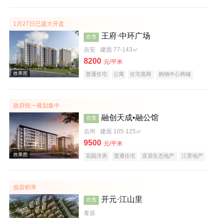
潜力楼盘
养老地产
名企盘
1月27日已盛大开盘
效果图
王府·中环广场
在售
吉安
建面 77-143㎡
8200
元/平米
普通住宅
公寓
住宅底商
购物中心商铺
市场类商铺
潜力楼盘
宜居生态地产
政府统一规划集中
融创天成•融公馆
在售
效果图
吉州
建面 105-125㎡
9500
元/平米
花园洋房
普通住宅
宜居生态地产
江景地产
低容积率
开元·江山里
在售
青原