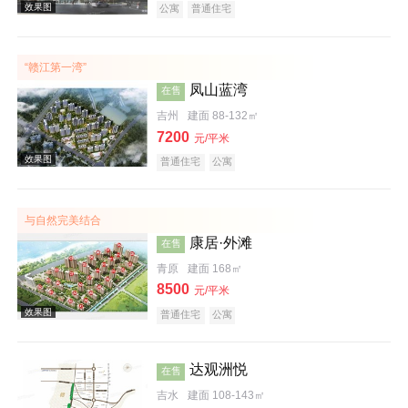
公寓
普通住宅
“赣江第一湾”
凤山蓝湾
在售
效果图
吉州
建面 88-132㎡
7200
元/平米
普通住宅
公寓
与自然完美结合
康居·外滩
在售
青原
建面 168㎡
效果图
8500
元/平米
普通住宅
公寓
达观洲悦
在售
吉水
建面 108-143㎡