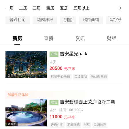
70-80万
80-90万
90-100万
100万以上
一居
二居
三居
四居
五居
五居以上
普通住宅
花园洋房
别墅
临街商铺
写字楼
新房
直播
资讯
财经
吉安星光park
在售
吉安
20500
元/平米
购物中心商铺
普通住宅
商业街商铺
住宅底商
临街商铺
低总价
五证齐全
智能生活体验
吉安碧桂园正荣庐陵府二期
在售
吉州
建面 106-190㎡
11000
元/平米
普通住宅
花园洋房
别墅
公园地产