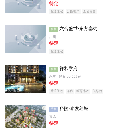
待定
普通住宅
公园地产
五证齐全
六合盛世·东方塞纳
在售
吉州
待定
效果图
普通住宅
祥和学府
在售
永丰
建面 99-126㎡
待定
普通住宅
洋房
教育地产
低总价
效果图
庐陵·泰发茗城
待售
青原
待定