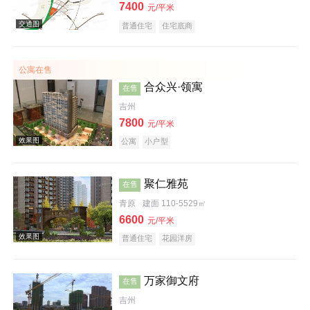
7400
元/平米
效果图
普通住宅
住宅底商
公寓在售
合众兴·领寓
在售
吉州
7800
元/平米
效果图
公寓
小户型
聚仁雅苑
在售
青原
建面 110-5529㎡
6600
元/平米
普通住宅
花园洋房
万家御文府
效果图
在售
吉州