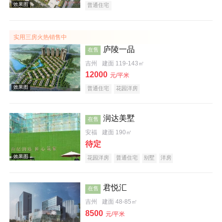
普通住宅
实用三房火热销售中
庐陵一品
在售
吉州
建面 119-143㎡
12000
元/平米
普通住宅
花园洋房
润达美墅
在售
安福
建面 190㎡
待定
花园洋房
普通住宅
别墅
洋房
君悦汇
在售
效果图
吉州
建面 48-85㎡
8500
元/平米